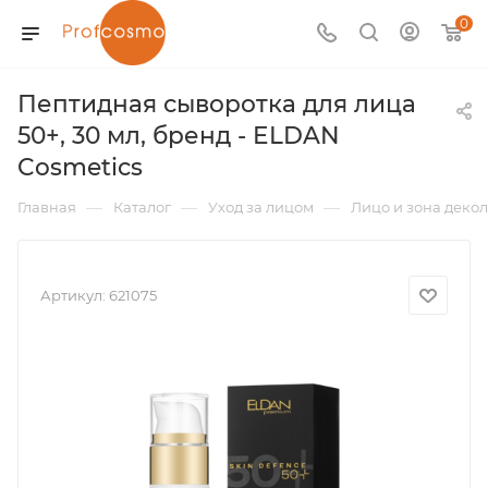
0
Пептидная сыворотка для лица
50+, 30 мл, бренд - ELDAN
Cosmetics
—
—
—
Главная
Каталог
Уход за лицом
Лицо и зона декол
Артикул:
621075