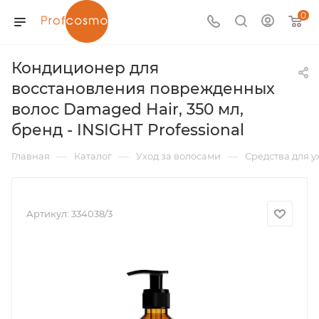
0
Кондиционер для
восстановления поврежденных
волос Damaged Hair, 350 мл,
бренд - INSIGHT Professional
—
—
—
Главная
Каталог
Уход за волосами
Средства для у
Артикул:
334038/3