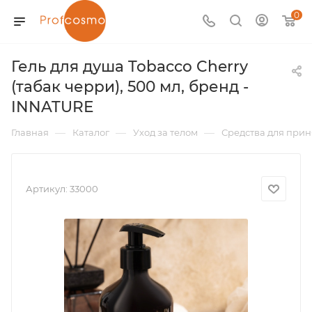
0
Гель для душа Tobacco Cherry
(табак черри), 500 мл, бренд -
INNATURE
—
—
—
Главная
Каталог
Уход за телом
Средства для прин
Артикул:
33000