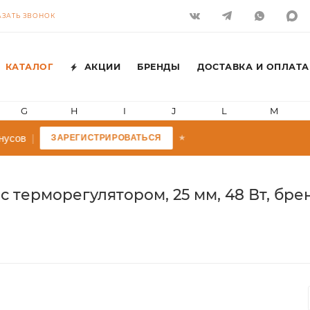
АЗАТЬ ЗВОНОК
КАТАЛОГ
АКЦИИ
БРЕНДЫ
ДОСТАВКА И ОПЛАТА
G
H
I
J
L
M
нусов
|
ЗАРЕГИСТРИРОВАТЬСЯ
★
 с терморегулятором, 25 мм, 48 Вт, бр