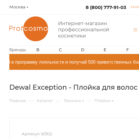
Москва
8 (800) 777-91-03
ЗАК
Интернет-магазин
профессиональной
косметики
Бренды:
B
C
D
E
F
ай в программу лояльности и получай 500 приветственных бо
Dewal Exception - Плойка для волос
—
—
—
Главная
Каталог
Техника
Плойки
Артикул:
6/302