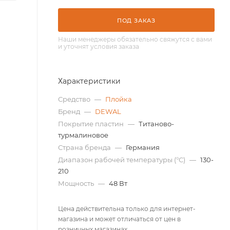
ПОД ЗАКАЗ
Наши менеджеры обязательно свяжутся с вами
и уточнят условия заказа
Характеристики
Средство
—
Плойка
Бренд
—
DEWAL
Покрытие пластин
—
Титаново-
турмалиновое
Страна бренда
—
Германия
Диапазон рабочей температуры (°С)
—
130-
210
Мощность
—
48 Вт
Цена действительна только для интернет-
магазина и может отличаться от цен в
розничных магазинах