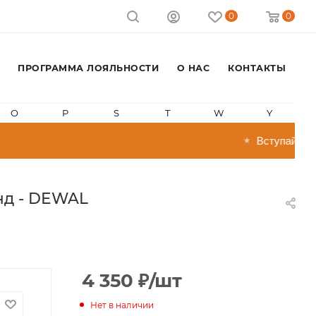
0
0
ПРОГРАММА ЛОЯЛЬНОСТИ
О НАС
КОНТАКТЫ
O
P
S
T
W
Y
Вступай в про
★
енд - DEWAL
4 350
₽
/шт
Нет в наличии