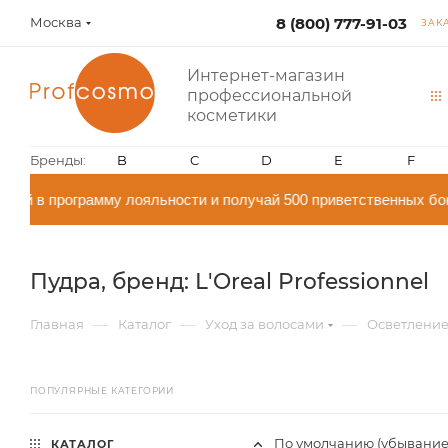
Москва
8 (800) 777-91-03
ЗАК
Интернет-магазин
профессиональной
косметики
Бренды:
B
C
D
E
F
й в программу лояльности и получай 500 приветственных бон
Пудра, бренд: L'Oreal Professionnel
—
—
—
Главная
Каталог
Уход за волосами
Осветление
ПОПУЛЯРНЫЕ КАТЕГОРИИ
По умолчанию (убывание
КАТАЛОГ