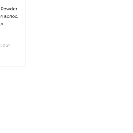
 Powder
я волос,
д -
.: 91271