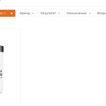
во
: 1
Бренд
Результат
Назначение
Возр