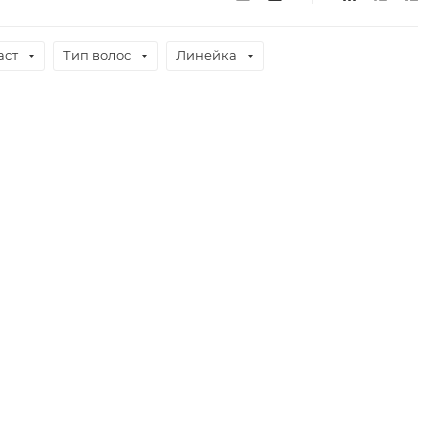
аст
Тип волос
Линейка