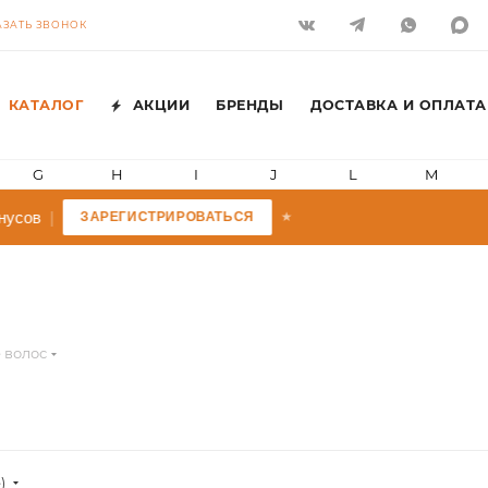
АЗАТЬ ЗВОНОК
КАТАЛОГ
АКЦИИ
БРЕНДЫ
ДОСТАВКА И ОПЛАТА
G
H
I
J
L
M
усов
|
ЗАРЕГИСТРИРОВАТЬСЯ
★
 волос
)