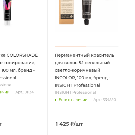
ска COLORSHADE
Перманентный краситель
е тонирование,
для волос 5.1 пепельный
100 мл, бренд -
светло-коричневый
essional
INCOLOR, 100 мл, бренд -
ssional
INSIGHT Professional
INSIGHT Professional
Арт.: 91134
личии
Арт.: 334550
Есть в наличии
т
1 425
₽
/шт