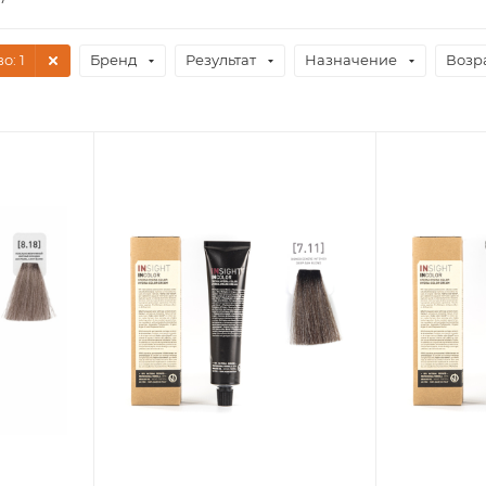
во
: 1
Бренд
Результат
Назначение
Возр