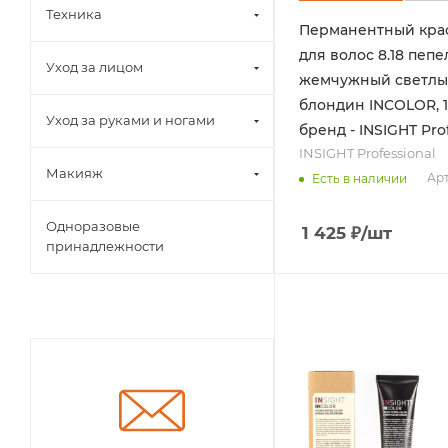
Техника
Перманентный кра
для волос 8.18 пепе
Уход за лицом
жемчужный светл
блондин INCOLOR, 1
Уход за руками и ногами
бренд - INSIGHT Pro
INSIGHT Professional
Макияж
Арт
Есть в наличии
Одноразовые
1 425
₽
/шт
принадлежности