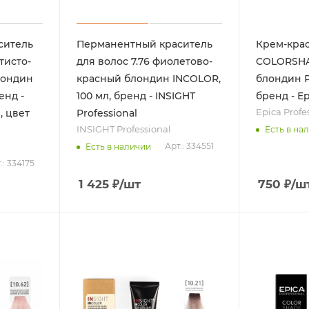
ситель
Перманентный краситель
Крем-крас
тисто-
для волос 7.76 фиолетово-
COLORSHA
лондин
красный блондин INCOLOR,
блондин Ро
енд -
100 мл, бренд - INSIGHT
бренд - Ep
Epica Profe
, цвет
Professional
INSIGHT Professional
Есть в на
Арт.: 334551
Есть в наличии
.: 334175
1 425
₽
/шт
750
₽
/ш