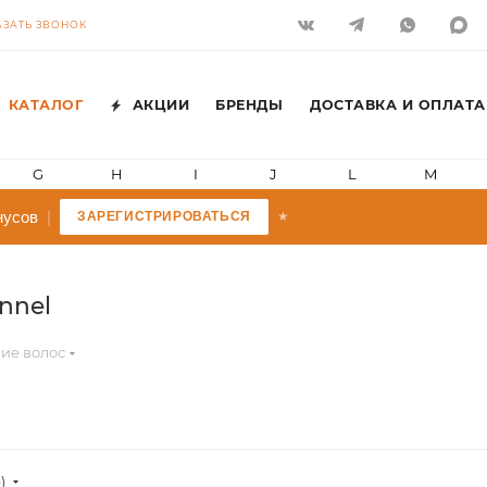
АЗАТЬ ЗВОНОК
КАТАЛОГ
АКЦИИ
БРЕНДЫ
ДОСТАВКА И ОПЛАТА
G
H
I
J
L
M
в
|
ЗАРЕГИСТРИРОВАТЬСЯ
★
nnel
ие волос
)