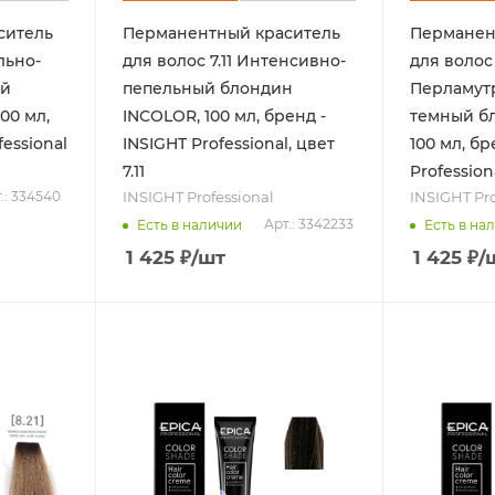
ситель
Перманентный краситель
Перманен
льно-
для волос 7.11 Интенсивно-
для волос 
ый
пепельный блондин
Перламут
00 мл,
INCOLOR, 100 мл, бренд -
темный б
fessional
INSIGHT Professional, цвет
100 мл, бр
7.11
Professiona
INSIGHT Professional
INSIGHT Pro
.: 334540
Арт.: 3342233
Есть в наличии
Есть в на
1 425
₽
/шт
1 425
₽
/