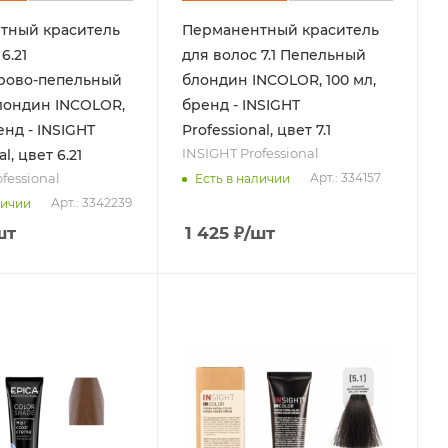
тный краситель
Перманентный краситель
6.21
для волос 7.1 Пепельный
рово-пепельный
блондин INCOLOR, 100 мл,
лондин INCOLOR,
бренд - INSIGHT
енд - INSIGHT
Professional, цвет 7.1
INSIGHT Professional
l, цвет 6.21
fessional
Арт.: 334157
Есть в наличии
Арт.: 3342239
личии
шт
1 425
₽
/шт