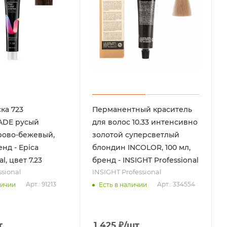
ка 723
Перманентный краситель
DE русый
для волос 10.33 интенсивно
рово-бежевый,
золотой суперсветлый
енд - Epica
блондин INCOLOR, 100 мл,
l, цвет 7.23
бренд - INSIGHT Professional
ssional
INSIGHT Professional
Арт.: 91213
Арт.: 334554
личии
Есть в наличии
т
1 425
₽
/шт