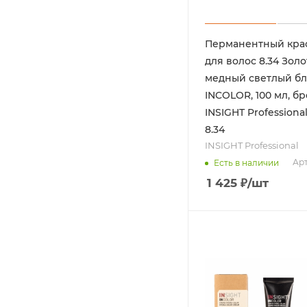
Перманентный кра
для волос 8.34 Золо
медный светлый б
INCOLOR, 100 мл, бр
INSIGHT Professional
8.34
INSIGHT Professional
Арт
Есть в наличии
1 425
₽
/шт