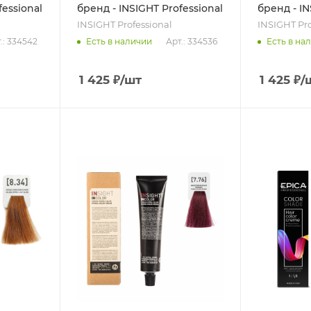
fessional
бренд - INSIGHT Professional
бренд - IN
INSIGHT Professional
INSIGHT Pro
.: 334542
Арт.: 334536
Есть в наличии
Есть в на
1 425
₽
/шт
1 425
₽
/