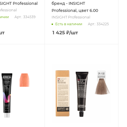
SIGHT Professional
бренд - INSIGHT
fessional
Professional, цвет 6.00
INSIGHT Professional
Арт.: 334539
личии
Арт.: 334225
Есть в наличии
шт
1 425
₽
/шт