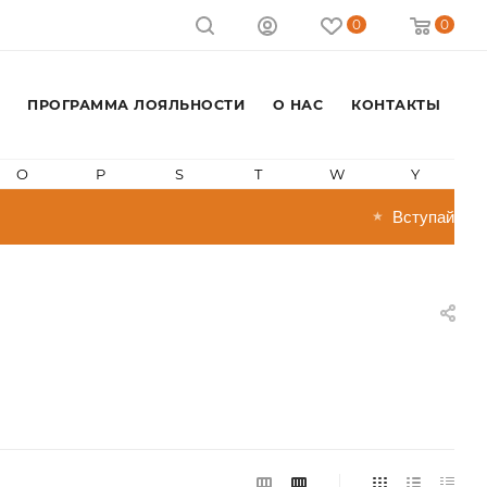
0
0
ПРОГРАММА ЛОЯЛЬНОСТИ
О НАС
КОНТАКТЫ
O
P
S
T
W
Y
Вступай в програм
★