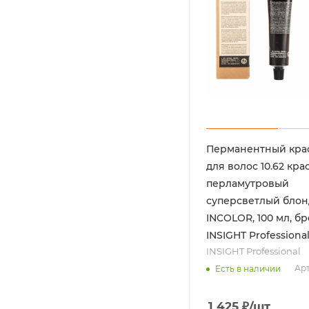
Перманентный кра
для волос 10.62 кра
перламутровый
суперсветлый бло
INCOLOR, 100 мл, бр
INSIGHT Professiona
INSIGHT Professional
Арт
Есть в наличии
1 425
₽
/шт