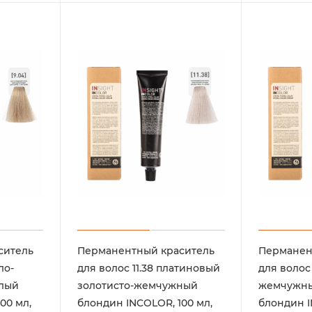
ситель
Перманентный краситель
Перманен
ло-
для волос 11.38 платиновый
для волос 
тлый
золотисто-жемчужный
жемчужны
00 мл,
блондин INCOLOR, 100 мл,
блондин I