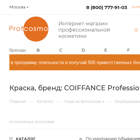
Москва
8 (800) 777-91-03
ЗАК
Интернет-магазин
профессиональной
косметики
Бренды:
B
C
D
E
F
 программу лояльности и получай 500 приветственных бонусо
Краска, бренд: COIFFANCE Professio
—
—
—
Главная
Каталог
Уход за волосами
Окрашиван
ПОПУЛЯРНЫЕ КАТЕГОРИИ
По умолчанию (убывание
КАТАЛОГ