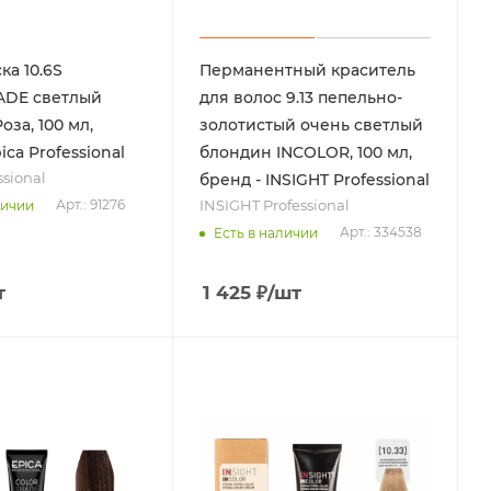
ка 10.6S
Перманентный краситель
DE светлый
для волос 9.13 пепельно-
за, 100 мл,
золотистый очень светлый
ica Professional
блондин INCOLOR, 100 мл,
ssional
бренд - INSIGHT Professional
INSIGHT Professional
Арт.: 91276
личии
Арт.: 334538
Есть в наличии
т
1 425
₽
/шт