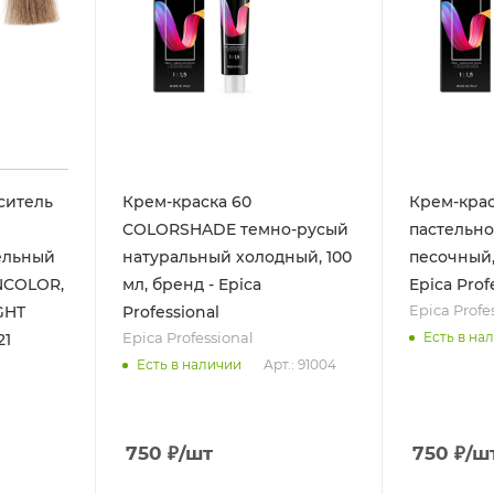
ситель
Крем-краска 60
Крем-кра
COLORSHADE темно-русый
пастельно
ельный
натуральный холодный, 100
песочный, 
NCOLOR,
мл, бренд - Epica
Epica Prof
Epica Profe
IGHT
Professional
Epica Professional
Есть в на
21
Арт.: 91004
Есть в наличии
750
₽
/шт
750
₽
/ш