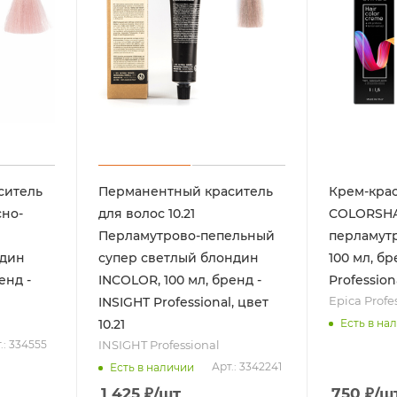
ситель
Перманентный краситель
Крем-крас
сно-
для волос 10.21
COLORSHA
Перламутрово-пепельный
перламут
ндин
супер светлый блондин
100 мл, бр
енд -
INCOLOR, 100 мл, бренд -
Professiona
Epica Profe
l
INSIGHT Professional, цвет
Есть в на
10.21
INSIGHT Professional
.: 334555
Арт.: 3342241
Есть в наличии
1 425
₽
/шт
750
₽
/ш