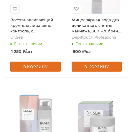
Восстанавливающий
Мицеллярная вода для
крем для лица акне-
деликатного снятия
контроль, с
макияжа, 300 мл, бренд
ниацинамидом и
- Depiltouch Professional
Dr.Sea
Depiltouch Professional
азелаиновой кислотой,
Есть в наличии
Есть в наличии
50 мл, бренд - Dr.Sea
1 250
₽
/шт
800
₽
/шт
В КОРЗИНУ
В КОРЗИНУ