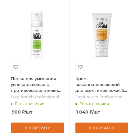
Пенка для умывания
Крем
успокаивающая с
восстанавливающий
противовоспалительным
для всех типов кожи, 50
эффектом, 160 мл, бренд
мл, бренд - Depiltouch
Depiltouch Professional
Depiltouch Professional
- Depiltouch Professional
Professional
Есть в наличии
Есть в наличии
900
₽
/шт
1 040
₽
/шт
В КОРЗИНУ
В КОРЗИНУ