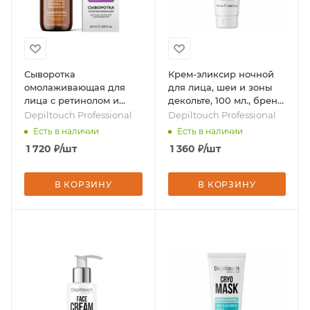
Сыворотка
Крем-эликсир ночной
омолаживающая для
для лица, шеи и зоны
лица с ретинолом и
декольте, 100 мл., бренд
ресвератролом, 50 мл,
- Depiltouch Professional
Depiltouch Professional
Depiltouch Professional
бренд - Depiltouch
Есть в наличии
Есть в наличии
Professional
1 720
₽
/шт
1 360
₽
/шт
В КОРЗИНУ
В КОРЗИНУ