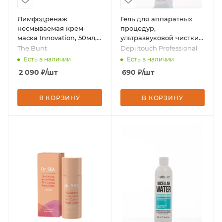
Лимфодренаж
Гель для аппаратных
несмываемая крем-
процедур,
маска Innovation, 50мл,
ультразвуковой чистки
бренд - The Bunt
кожи, 200 мл, бренд -
The Bunt
Depiltouch Professional
Depiltouch Professional
Есть в наличии
Есть в наличии
2 090
₽
/шт
690
₽
/шт
В КОРЗИНУ
В КОРЗИНУ