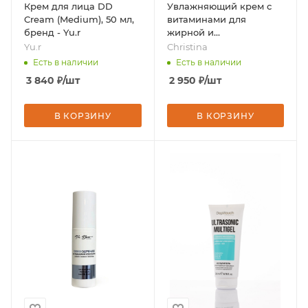
Крем для лица DD
Увлажняющий крем с
Cream (Medium), 50 мл,
витаминами для
бренд - Yu.r
жирной и
комбинированной
Yu.r
Christina
кожи, 60 мл, бренд -
Есть в наличии
Есть в наличии
Christina
3 840
₽
/шт
2 950
₽
/шт
В КОРЗИНУ
В КОРЗИНУ