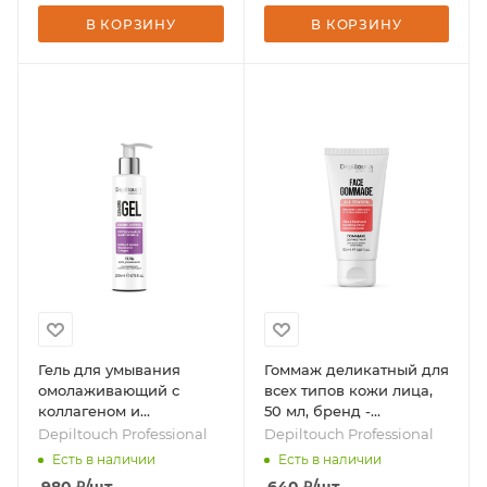
В КОРЗИНУ
В КОРЗИНУ
Гель для умывания
Гоммаж деликатный для
омолаживающий с
всех типов кожи лица,
коллагеном и
50 мл, бренд -
пептидами, 200 мл,
Depiltouch Professional
Depiltouch Professional
Depiltouch Professional
бренд - Depiltouch
Есть в наличии
Есть в наличии
Professional