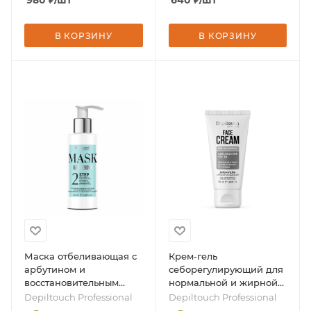
980
₽
/шт
640
₽
/шт
В КОРЗИНУ
В КОРЗИНУ
Маска отбеливающая с
Крем-гель
арбутином и
себорегулирующий для
восстановительным
нормальной и жирной
комплексом, 100 мл,
кожи лица, 50 мл, бренд
Depiltouch Professional
Depiltouch Professional
бренд - Depiltouch
- Depiltouch Professional