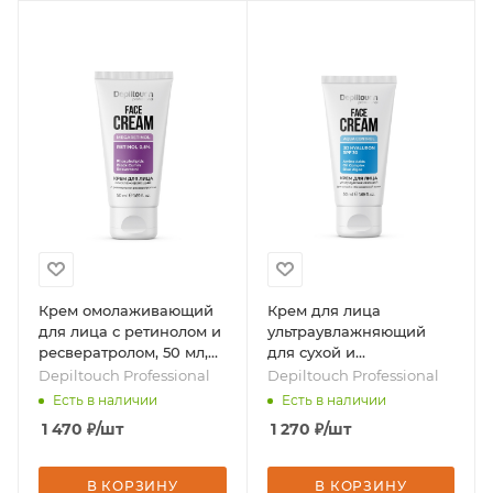
Крем омолаживающий
Крем для лица
для лица с ретинолом и
ультраувлажняющий
ресвератролом, 50 мл,
для сухой и
бренд - Depiltouch
обезвоженной кожи, 50
Depiltouch Professional
Depiltouch Professional
Professional
мл, бренд - Depiltouch
Есть в наличии
Есть в наличии
Professional
1 470
₽
/шт
1 270
₽
/шт
В КОРЗИНУ
В КОРЗИНУ