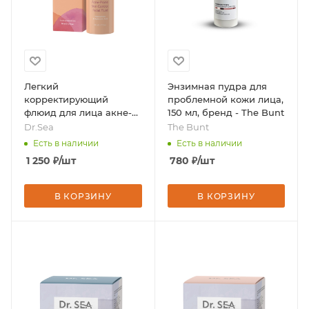
Легкий
Энзимная пудра для
корректирующий
проблемной кожи лица,
флюид для лица акне-
150 мл, бренд - The Bunt
контроль, с
Dr.Sea
The Bunt
ниацинамидом и
Есть в наличии
Есть в наличии
гиалуроновой кислотой,
1 250
₽
/шт
780
₽
/шт
50 мл, бренд - Dr.Sea
В КОРЗИНУ
В КОРЗИНУ