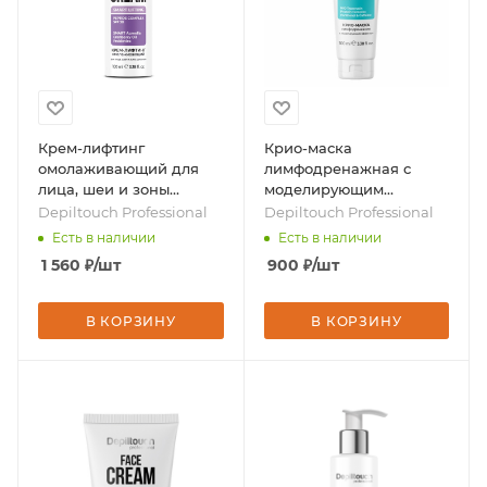
Крем-лифтинг
Крио-маска
омолаживающий для
лимфодренажная с
лица, шеи и зоны
моделирующим
декольте, 100 мл, бренд
эффектом для лица, 100
Depiltouch Professional
Depiltouch Professional
- Depiltouch Professional
мл, бренд - Depiltouch
Есть в наличии
Есть в наличии
Professional
1 560
₽
/шт
900
₽
/шт
В КОРЗИНУ
В КОРЗИНУ