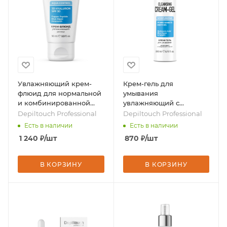
Увлажняющий крем-
Крем-гель для
флюид для нормальной
умывания
и комбинированной
увлажняющий с
кожи лица, 50 мл, бренд
гиалуроновой кислотой,
Depiltouch Professional
Depiltouch Professional
- Depiltouch Professional
200 мл, бренд -
Есть в наличии
Есть в наличии
Depiltouch Professional
1 240
₽
/шт
870
₽
/шт
В КОРЗИНУ
В КОРЗИНУ