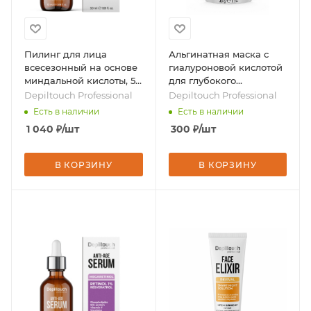
Пилинг для лица
Альгинатная маска с
всесезонный на основе
гиалуроновой кислотой
миндальной кислоты, 50
для глубокого
мл, бренд - Depiltouch
увлажнения кожи, 30 гр,
Depiltouch Professional
Depiltouch Professional
Professional
бренд - Depiltouch
Есть в наличии
Есть в наличии
Professional
1 040
₽
/шт
300
₽
/шт
В КОРЗИНУ
В КОРЗИНУ