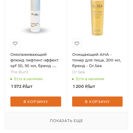
Омолаживающий
Очищающий AHA -
флюид лифтинг-эффект
тонер для лица, 200 мл,
spf 50, 50 мл, бренд -
бренд - Dr.Sea
The Bunt
The Bunt
Dr.Sea
Есть в наличии
Есть в наличии
1 572
₽
/шт
1 200
₽
/шт
В КОРЗИНУ
В КОРЗИНУ
ПОКАЗАТЬ ЕЩЕ