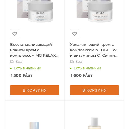
Восстанавливающий
Увлажняющий крем с
ночной крем с
комплексом NEOGLOW
комплексом MG RELAX
и витамином С "Сияние
и витаминами A, E , 50
кожи" SPF 15, 50 мл,
Dr.Sea
Dr.Sea
мл, бренд - Dr.Sea
бренд - Dr.Sea
Есть в наличии
Есть в наличии
1 500
₽
/шт
1 600
₽
/шт
В КОРЗИНУ
В КОРЗИНУ