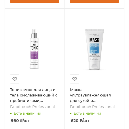
Тоник-мист для лица и
Маска
тела омолаживающий с
ультраувлажняющая
пребиотиками,
для сухой и
коллагеном и
обезвоженной кожи, 50
Depiltouch Professional
Depiltouch Professional
пептидами, 200 мл,
мл, бренд - Depiltouch
Есть в наличии
Есть в наличии
бренд - Depiltouch
Professional
980
₽
/шт
620
₽
/шт
Professional