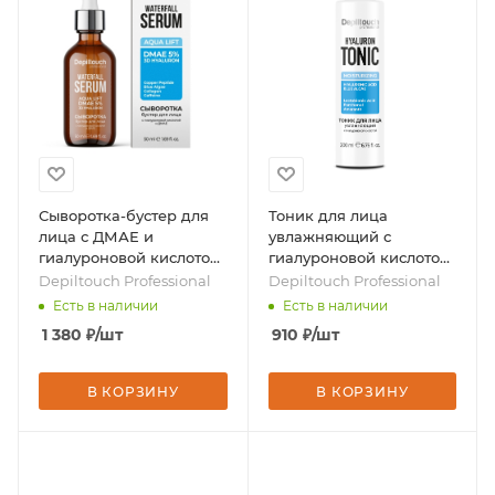
Сыворотка-бустер для
Тоник для лица
лица с ДМАЕ и
увлажняющий с
гиалуроновой кислотой,
гиалуроновой кислотой,
50 мл, бренд -
200 мл, бренд -
Depiltouch Professional
Depiltouch Professional
Depiltouch Professional
Depiltouch Professional
Есть в наличии
Есть в наличии
1 380
₽
/шт
910
₽
/шт
В КОРЗИНУ
В КОРЗИНУ