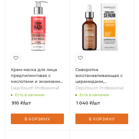
Крем-маска для лица
Сыворотка
предпилинговая с
восстанавливающая с
кислотами и энзимами,
церамидами,
100 мл, бренд -
витамином С и
Depiltouch Professional
Depiltouch Professional
Depiltouch Professional
феруловой кислотой, 50
Есть в наличии
Есть в наличии
мл, бренд - Depiltouch
910
₽
/шт
1 040
₽
/шт
Professional
В КОРЗИНУ
В КОРЗИНУ