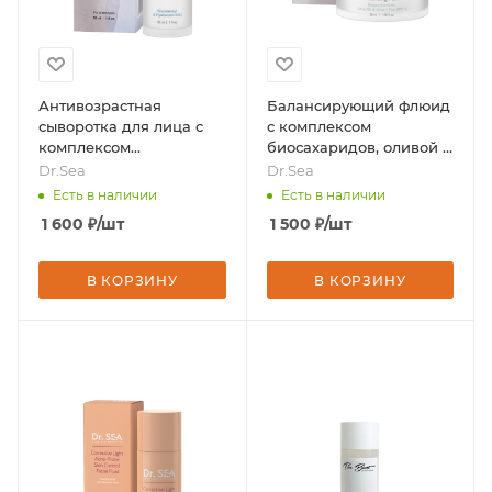
Антивозрастная
Балансирующий флюид
сыворотка для лица с
с комплексом
комплексом
биосахаридов, оливой и
GLYCOTENSYL и
зеленым чаем SPF 15, 50
Dr.Sea
Dr.Sea
гиалуроновой кислотой,
мл, бренд - Dr.Sea
Есть в наличии
Есть в наличии
30 мл, бренд - Dr.Sea
1 600
₽
/шт
1 500
₽
/шт
В КОРЗИНУ
В КОРЗИНУ