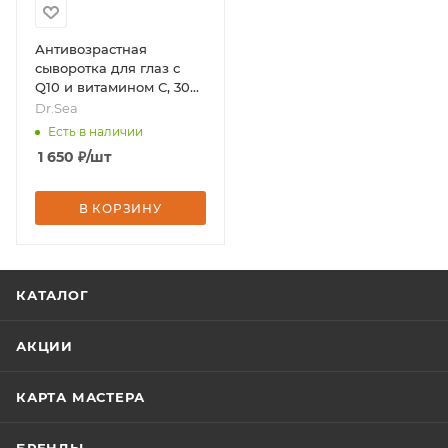
Антивозрастная
сыворотка для глаз с
Q10 и витамином С, 30
мл, бренд - Dr.Sea
Dr.Sea
Есть в наличии
1 650
₽
/шт
В КОРЗИНУ
КАТАЛОГ
АКЦИИ
КАРТА МАСТЕРА