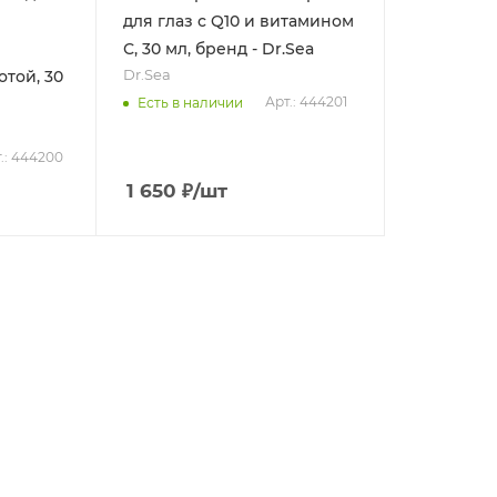
для глаз с Q10 и витамином
С, 30 мл, бренд - Dr.Sea
Dr.Sea
той, 30
Арт.: 444201
Есть в наличии
.: 444200
1 650
₽
/шт