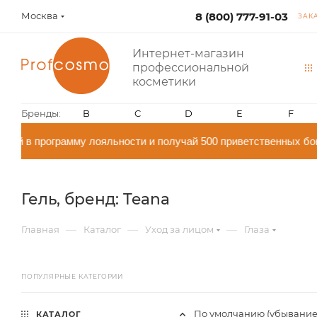
Москва
8 (800) 777-91-03
ЗАК
Интернет-магазин
профессиональной
косметики
Бренды:
B
C
D
E
F
й в программу лояльности и получай 500 приветственных бон
Гель, бренд: Teana
—
—
—
Главная
Каталог
Уход за лицом
Глаза
ПОПУЛЯРНЫЕ КАТЕГОРИИ
По умолчанию (убывание
КАТАЛОГ