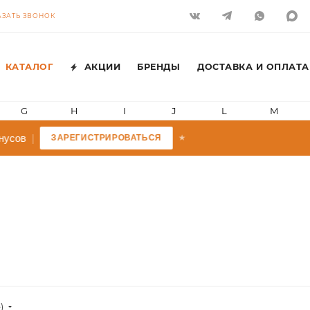
АЗАТЬ ЗВОНОК
КАТАЛОГ
АКЦИИ
БРЕНДЫ
ДОСТАВКА И ОПЛАТА
G
H
I
J
L
M
усов
|
ЗАРЕГИСТРИРОВАТЬСЯ
★
)