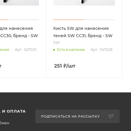
 для нанесения
Кисть SW для нанесения
CC30, бренд - SW
теней SW CC31, бренд - SW
SW
Арт.: 347025
Арт.: 347028
личии
Есть в наличии
т
251
₽
/шт
 И ОПЛАТА
ПОДПИСАТЬСЯ НА РАССЫЛКУ
обмен