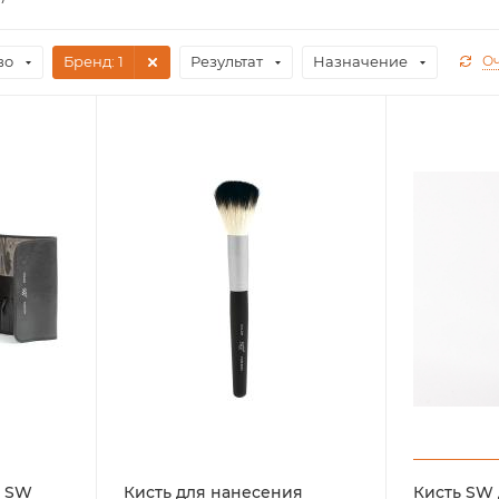
во
Бренд
: 1
Результат
Назначение
Оч
й SW
Кисть для нанесения
Кисть SW