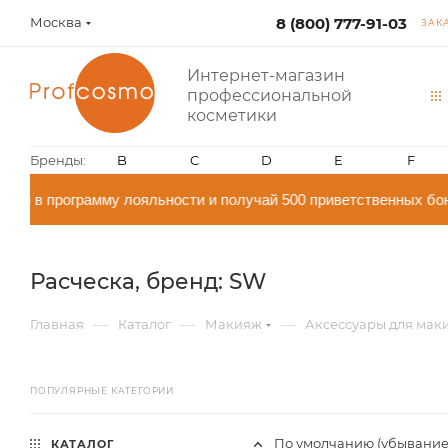
Москва
8 (800) 777-91-03
ЗАК
Интернет-магазин
профессиональной
косметики
Бренды:
B
C
D
E
F
й в программу лояльности и получай 500 приветственных бон
Расческа, бренд: SW
—
—
—
Главная
Каталог
Макияж
Аксессуары для мак
ПОПУЛЯРНЫЕ КАТЕГОРИИ
По умолчанию (убывание
КАТАЛОГ