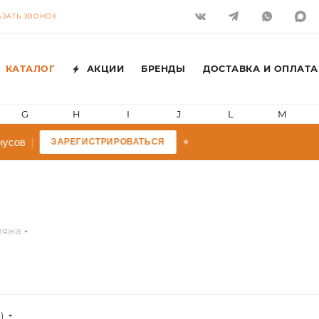
АЗАТЬ ЗВОНОК
КАТАЛОГ
АКЦИИ
БРЕНДЫ
ДОСТАВКА И ОПЛАТА
G
H
I
J
L
M
усов
|
ЗАРЕГИСТРИРОВАТЬСЯ
★
ияжа
)