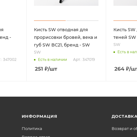
ия
Кисть SW отводная для
Кисть SW
енд -
прорисовки бровей, века и
теней SW 
SW
губ SW BC21, бренд - SW
SW
Есть в на
.: 347002
Арт.: 347019
Есть в наличии
251
₽
/шт
264
₽
/ш
ИНФОРМАЦИЯ
ДОСТАВКА
Политика
Возврат и 