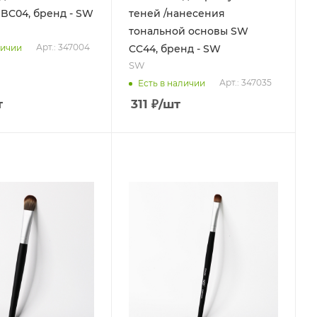
BC04, бренд - SW
теней /нанесения
тональной основы SW
Арт.: 347004
личии
CC44, бренд - SW
SW
Арт.: 347035
Есть в наличии
т
311
₽
/шт