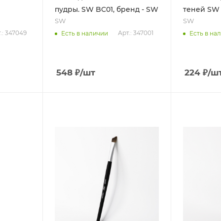
пудры. SW BC01, бренд - SW
теней SW 
SW
SW
.: 347049
Арт.: 347001
Есть в наличии
Есть в на
548
₽
/шт
224
₽
/ш